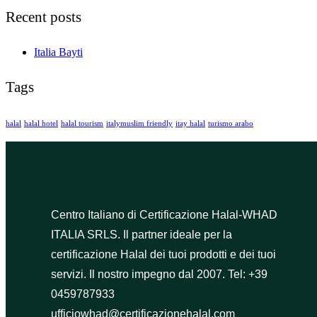
Recent posts
Italia Bayti
Tags
halal
halal hotel
halal tourism
italymuslim friendly
itay halal
turismo arabo
Centro Italiano di Certificazione Halal-WHAD
ITALIA SRLS. Il partner ideale per la
certificazione Halal dei tuoi prodotti e dei tuoi
servizi. Il nostro impegno dal 2007. Tel: +39
0459787933
ufficiowhad@certificazionehalal.com